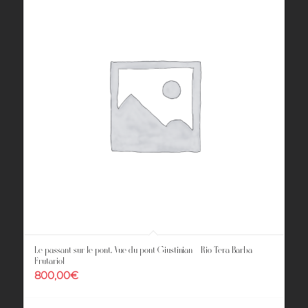
Le passant sur le pont. Vue du pont Giustinian – Rio Tera Barba
Frutariol
800,00
€