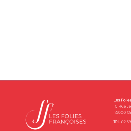
Les Folie
10 Rue J
45000 Or
Tél :
02 38