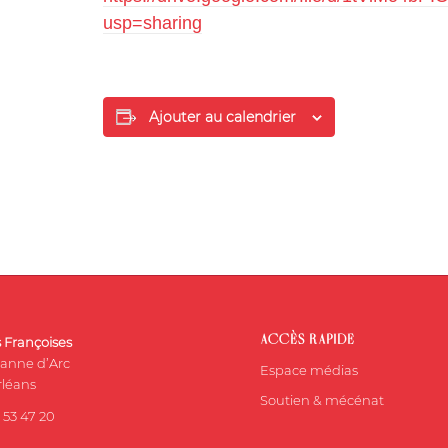
usp=sharing
Ajouter au calendrier
ACCÈS RAPIDE
s Françoises
eanne d’Arc
Espace médias
léans
Soutien & mécénat
 53 47 20