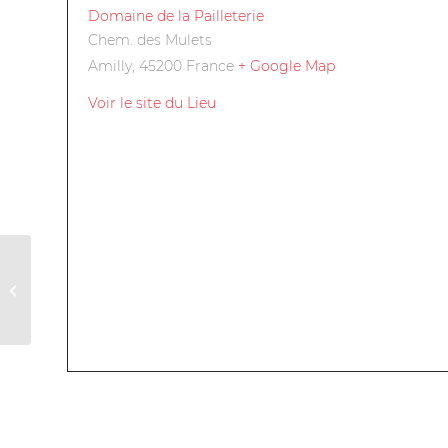
Domaine de la Pailleterie
Chem. des Mulets
Amilly
,
45200
France
+ Google Map
Voir le site du Lieu
Pâques chez la
Duchesse de Guise