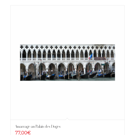
Amarrage au Palais des Doges
77,00
€