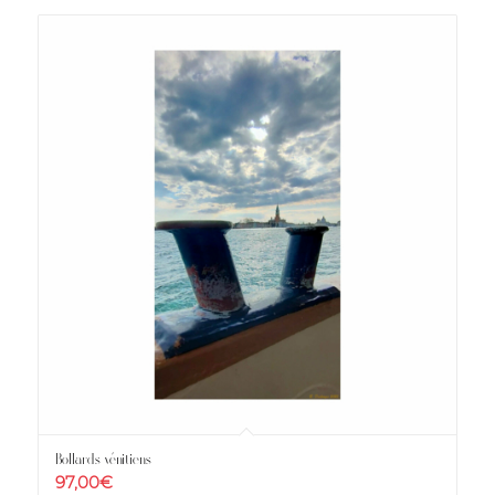
Bollards vénitiens
97,00
€