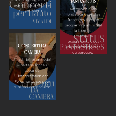
FANTASTICUS
jeune flûtiste Raphaël
Retrouvez le trio
Cohën-Akenine
fondateur des Folies
françoises dans un
programme affirmant
la liberté et
l'inventivité
expérimentale des
CONCERTI DA
plus grands maîtres
CAMERA
du baroque.
Sensibilité, expressivité
& partage sont au
coeur de
l’interprétation des
Folies françoises pour
sublimer cette oeuvre.