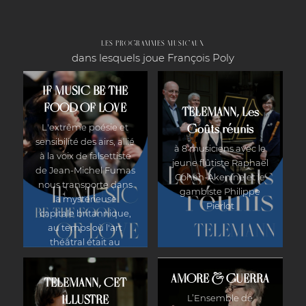
LES PROGRAMMES MUSICAUX
dans lesquels joue François Poly
IF MUSIC BE THE
FOOD OF LOVE
TELEMANN, Les
L'extrême poésie et
Goûts réunis
sensibilité des airs, allié
à 8 musiciens avec le
à la voix de falsettiste
jeune flûtiste Raphaël
de Jean-Michel Fumas
Cohën-Akenine et le
nous transporte dans
gambiste Philippe
la mystérieuse
Pierlot
capitale britannique,
au temps où l'art
théâtral était au
centre de la vie
culturelle.
AMORE & GUERRA
TELEMANN, CET
L’Ensemble de
ILLUSTRE