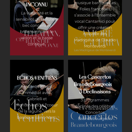
musique baroque Les
INCONNU
Folies françoises
La virtuosité et la
s’associe à l’Ensemble
sensibilité de la flûte à
vocal Cantamici pour
bec concertent
offrir une création
brillement avec le
nouvelle des
violon et la basse
Madrigaux de Claudio
continue.
Monteverdi
Les Concertos
ECHOS VENITIENS
Brandebourgeois –
Embarquement
3 Déclinaisons
immédiat avec
Gabrielli et
3 programmes
Monterverdi, au coeur
déclinés des célèbres
de la lagune, vers la
Concertos
basilique Saint-Marc.
Brandebourgeois