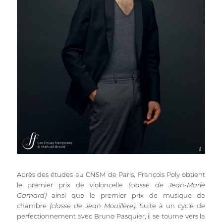
Manuel Braun
Après des études au CNSM de Paris, François Poly obtient
le premier prix de violoncelle
(classe de Jean-Marie
Gamard)
ainsi que le premier prix de musique de
chambre
(classe de Jean Mouillère)
. Suite à un cycle de
perfectionnement avec Bruno Pasquier, il se tourne vers la