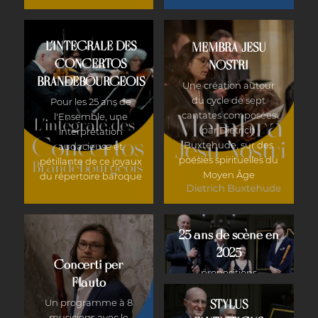
L’INTEGRALE DES
MEMBRA JESU
CONCERTOS
NOSTRI
BRANDEBOURGEOIS
Une création autour
du cycle de sept
Pour les 25 ans de
cantates composées
l'Ensemble, une
par Dietrich
interprétation
Buxtehude, sur des
audacieuse et
poésies spirituelles du
pétillante de ce joyaux
Moyen Âge
du répertoire baroque
25 ans de scène en
2025
Concerti per
propositions
Flauto
artistiques 25 26
Un programme à 8
STYLUS
musiciens avec le