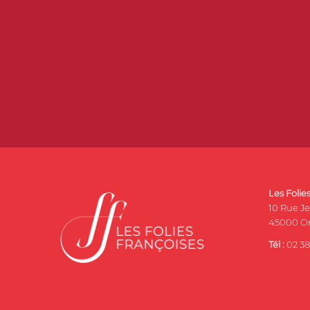
Les Folie
10 Rue J
45000 Or
Tél :
02 38