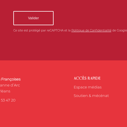
Désolé, un pb. est survenu en essayant de c
formulaire ne peut actuellement pas être envoyé.
la page et vérifiez vot
Ce site est protégé par reCAPTCHA et la
Politique de Confidentialité
de Google
ACCÈS RAPIDE
s Françoises
eanne d’Arc
Espace médias
léans
Soutien & mécénat
 53 47 20