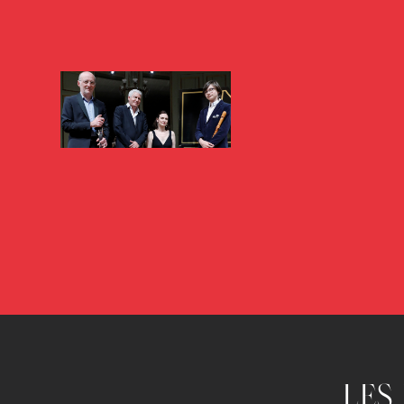
25 ans de scène en
2025
propositions artistiques
25 26
LES