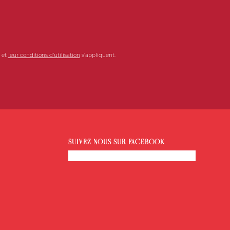
ommuniquer avec l’API Google reCAPTCHA. Le
 Merci de réessayer ultérieurement - rechargez
re connexion internet.
 et
leur conditions d’utilisation
s’appliquent.
SUIVEZ-NOUS SUR FACEBOOK