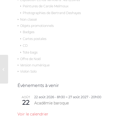
Peintures de Carole Melmoux
Photographies de Bertrand Deshayes
Non classé
Objets promotionnels
Badges
Cartes postales
CD
Tote bags
Offre de Noël
Version numérique
Entre les lignes
Violon Solo
Évènements à venir
22 août 2026 - 8h30
>
27 août 2027 - 20h00
AOÛT
22
Académie baroque
Voir le calendrier