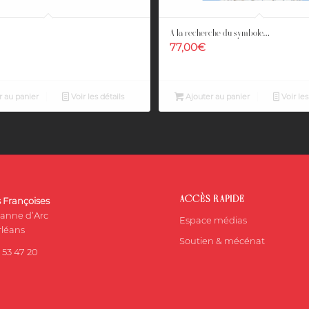
A la recherche du symbole…
77,00
€
 au panier
Voir les détails
Ajouter au panier
Voir les
ACCÈS RAPIDE
s Françoises
eanne d’Arc
Espace médias
léans
Soutien & mécénat
 53 47 20