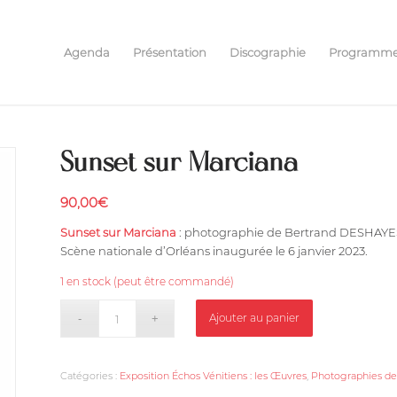
Agenda
Présentation
Discographie
Programm
Sunset sur Marciana
90,00
€
Sunset sur Marciana
: photographie de Bertrand DESHAYES 
Scène nationale d’Orléans inaugurée le 6 janvier 2023.
1 en stock (peut être commandé)
Ajouter au panier
Catégories :
Exposition Échos Vénitiens : les Œuvres
,
Photographies de