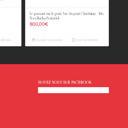
Le passant sur le pont. Vue du pont Giustinian – Rio
Tera Barba Frutariol
800,00
€
 détails
Ajouter au panier
Voir les détails
SUIVEZ-NOUS SUR FACEBOOK