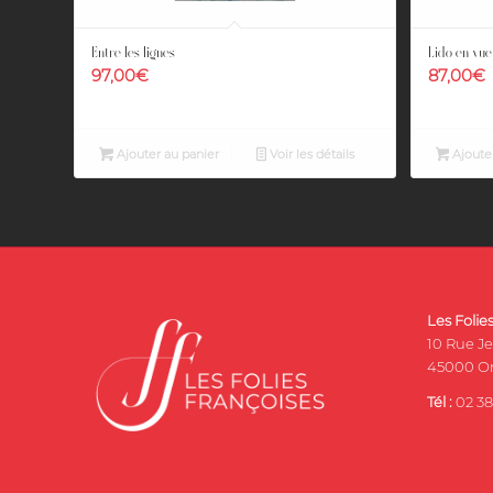
Entre les lignes
Lido en vue
97,00
€
87,00
€
Ajouter au panier
Voir les détails
Ajouter
Les Folie
10 Rue J
45000 Or
Tél :
02 38