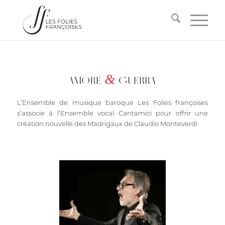
&
AMORE
GUERRA
L’Ensemble de musique baroque Les Folies françoises
s’associe à l’Ensemble vocal Cantamici pour offrir une
création nouvelle des Madrigaux de Claudio Monteverdi