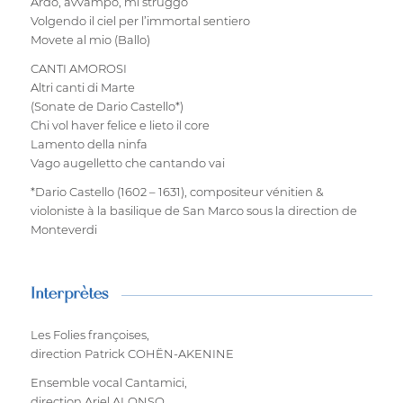
Ardo, avvampo, mi struggo
Volgendo il ciel per l’immortal sentiero
Movete al mio (Ballo)
CANTI AMOROSI
Altri canti di Marte
(Sonate de Dario Castello*)
Chi vol haver felice e lieto il core
Lamento della ninfa
Vago augelletto che cantando vai
*Dario Castello (1602 – 1631), compositeur vénitien &
violoniste à la basilique de San Marco sous la direction de
Monteverdi
Interprètes
Les Folies françoises,
direction Patrick COHËN-AKENINE
Ensemble vocal Cantamici,
direction Ariel ALONSO