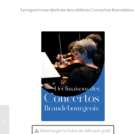
3 programmes déclinés des célèbres Concertos Brandebou
L’INTEGRALE DES
CONCERTOS
BRANDEBOURGEOIS
Télécharger la fiche de diffusion
(pdf)