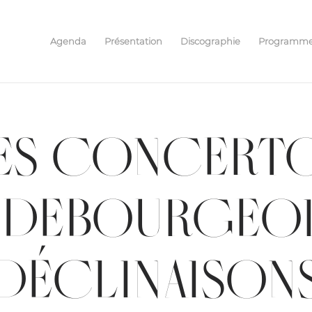
Agenda
Présentation
Discographie
Programm
ES CONCERT
NDEBOURGEOIS
DÉCLINAISON