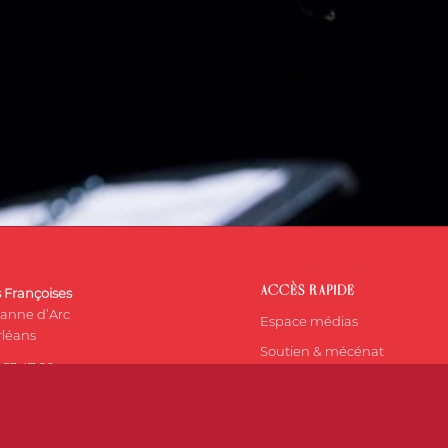
ACCÈS RAPIDE
s Françoises
eanne d’Arc
Espace médias
léans
Soutien & mécénat
 53 47 20