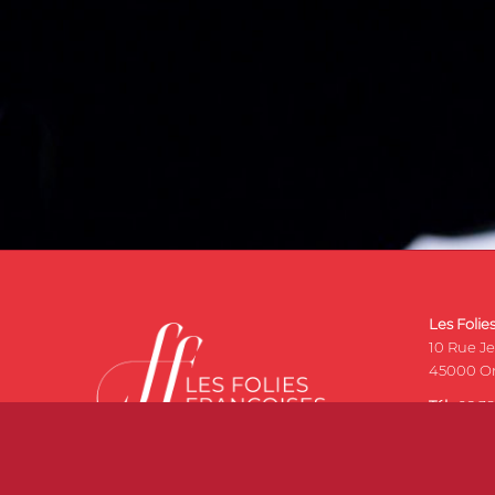
Les Folie
10 Rue J
45000 Or
Tél :
02 38