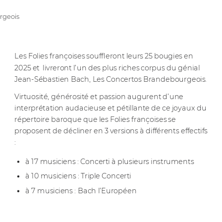
rgeois
Les Folies françoises souffleront leurs 25 bougies en
2025 et livreront l’un des plus riches corpus du génial
Jean-Sébastien Bach, Les Concertos Brandebourgeois.
Virtuosité, générosité et passion augurent d’une
interprétation audacieuse et pétillante de ce joyaux du
répertoire baroque que les Folies françoises se
proposent de décliner en 3 versions à différents effectifs
:
à 17 musiciens : Concerti à plusieurs instruments
à 10 musiciens : Triple Concerti
à 7 musiciens : Bach l’Européen