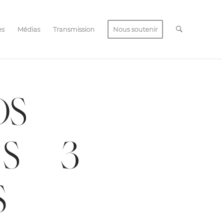
es
Médias
Transmission
Nous soutenir
OS
 – 3
S