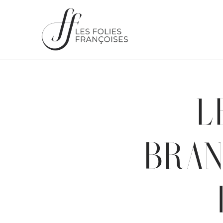
L
BRA