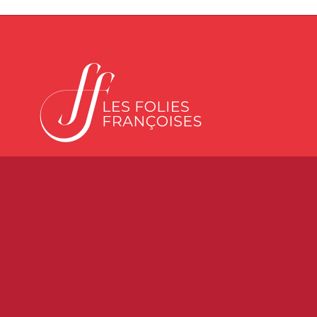
Les Folies Françoises
10 Rue Jeanne d’Arc
45000 Orléans
Tél :
02 38 53 47 20