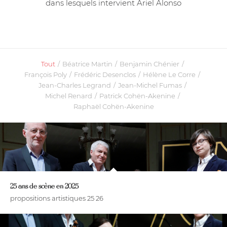
dans lesquels intervient Ariel Alonso
Tout
/
Béatrice Martin
/
Benjamin Chénier
/
François Poly
/
Frédéric Desenclos
/
Hélène Le Corre
/
Jean-Charles Legrand
/
Jean-Michel Fumas
/
Michel Renard
/
Patrick Cohën-Akenine
/
Raphaël Cohën-Akenine
25 ans de scène en 2025
propositions artistiques 25 26