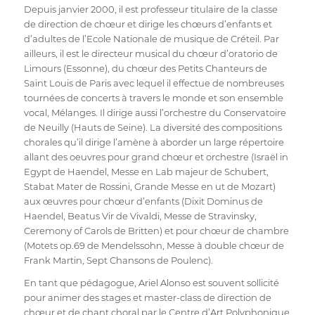
Depuis janvier 2000, il est professeur titulaire de la classe
de direction de chœur et dirige les chœurs d’enfants et
d’adultes de l’Ecole Nationale de musique de Créteil. Par
ailleurs, il est le directeur musical du chœur d’oratorio de
Limours (Essonne), du chœur des Petits Chanteurs de
Saint Louis de Paris avec lequel il effectue de nombreuses
tournées de concerts à travers le monde et son ensemble
vocal, Mélanges. Il dirige aussi l’orchestre du Conservatoire
de Neuilly (Hauts de Seine). La diversité des compositions
chorales qu’il dirige l’amène à aborder un large répertoire
allant des oeuvres pour grand chœur et orchestre (Israël in
Egypt de Haendel, Messe en Lab majeur de Schubert,
Stabat Mater de Rossini, Grande Messe en ut de Mozart)
aux œuvres pour chœur d’enfants (Dixit Dominus de
Haendel, Beatus Vir de Vivaldi, Messe de Stravinsky,
Ceremony of Carols de Britten) et pour chœur de chambre
(Motets op.69 de Mendelssohn, Messe à double chœur de
Frank Martin, Sept Chansons de Poulenc).
En tant que pédagogue, Ariel Alonso est souvent sollicité
pour animer des stages et master-class de direction de
chœur et de chant choral par le Centre d’Art Polyphonique