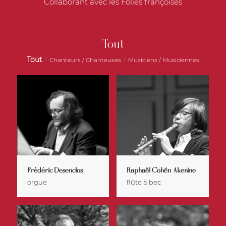
Collaborant avec les Folies françoises
Tout
Tout
/
Chanteurs / Chanteuses
/
Musiciens / Musiciennes
Frédéric Desenclos
Raphaël Cohën-Akenine
orgue
flûte à bec