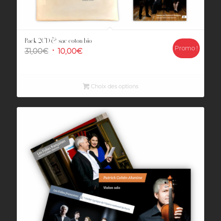
Pack 2CD & sac coton bio
Promo !
Le
Le
31,00
€
10,00
€
prix
prix
initial
actuel
était :
est :
Choix des options
31,00€.
10,00€.