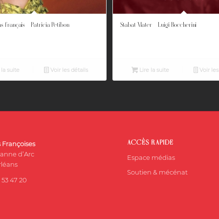
s français – Patricia Petibon
Stabat Mater – Luigi Boccherini
 la suite
Voir les détails
Lire la suite
Voir les
ACCÈS RAPIDE
s Françoises
eanne d’Arc
Espace médias
léans
Soutien & mécénat
 53 47 20