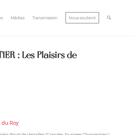
es
Médias
Transmission
Nous soutenir
R : Les Plaisirs de
é du Roy
péra Royal de Versailles (Grandes Journées Charpentier) |