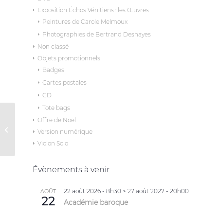
Exposition Échos Vénitiens : les Œuvres
Peintures de Carole Melmoux
Photographies de Bertrand Deshayes
Non classé
Objets promotionnels
Badges
Cartes postales
CD
Tote bags
Nachtmusik –
Offre de Noël
Wolfgang Amadeus
Version numérique
Mozart
Violon Solo
Évènements à venir
22 août 2026 - 8h30
>
27 août 2027 - 20h00
AOÛT
22
Académie baroque