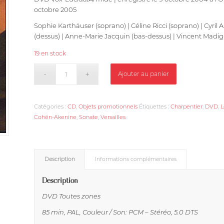
octobre 2005
Sophie Karthäuser (soprano) | Céline Ricci (soprano) | Cyril A
(dessus) | Anne-Marie Jacquin (bas-dessus) | Vincent Madignie
19 en stock
Ajouter au panier
Catégories :
CD
,
Objets promotionnels
Étiquettes :
Charpentier
,
DVD
,
L
Cohën-Akenine
,
Sonate
,
Versailles
Description
Informations complémentaires
Description
DVD Toutes zones
85 min, PAL, Couleur / Son: PCM – Stéréo, 5.0 DTS