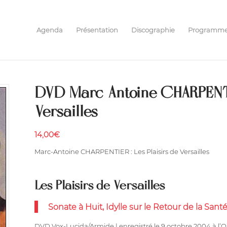
Agenda
Présentation
Discographie
Programm
DVD Marc-Antoine CHARPENTIE
Versailles
14,00
€
Marc-Antoine CHARPENTIER : Les Plaisirs de Versailles
Les Plaisirs de Versailles
Sonate à Huit, Idylle sur le Retour de la Sant
DVD Vox-Lucida/Armide | enregistré le 9 octobre 2004 à l’O