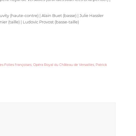
uvity (haute-contre) | Alain Buet (basse) | Julie Hassler
r (taille) | Ludovic Provost (basse-taille)
es Folies françoises
,
Opéra Royal du Château de Versailles
,
Patrick