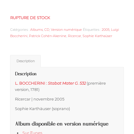
RUPTURE DE STOCK
Catégories :
Albums
,
CD
,
Version numérique
Étiquettes :
2005
,
Luigi
Boccherini
,
Patrick Cohën-Akenine
,
Ricercar
,
Sophie Karthaüser
Description
Description
L. BOCCHERINI :
Stabat Mater G. 532
(première
version, 1781)
Ricercar | novembre 2005
Sophie Karthäuser (soprano)
Album disponible en version numérique
Sur iTunes