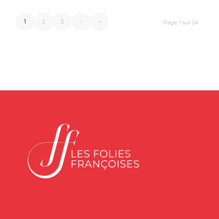
1
2
3
›
»
Page 1 sur 24