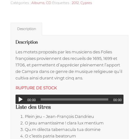
Catégories :
Albums
,
CD
Étiquettes :
2012
,
Cypres
Description
Description
Les motets proposés par les musiciens des Folies
françoises proviennent des recueils de 1695, 1699 et
1706, et permettent d’apprécier pleinement l’apport
de Campra dans ce genre de musique religieuse qu’il
cultiva ainsi durant vingt cinq ans.
RUPTURE DE STOCK
00:00
00:00
Liste des titres
Plein jeu – Jean-François Dandrieu
O jesu amantissime ! clara lux mentium
Qu.m dilecta tabernacula tua domine
O c’lestis patria beatorum