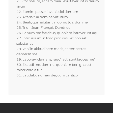
Cor meum, et caro mea : exultaverunt in deum
vivum
Etenim passer invenit sibi domum
Altaria tua domine virtutum
Beati, qui habitant in domo tua, domine
Trio – Jean-François Dandrieu
Salvum me fac deus, quoniam intraverunt aqu’
Infixus sum in limo profundi : et non est
substantia
Veni in altitudinem maris, et tempestas
demersit me
Laboravi clamans, rauc’ fact’ sunt fauces me’
Exaudi me, domine, quoniam benigna est
misericordia tua
Laudabo nomen dei, cum cantico