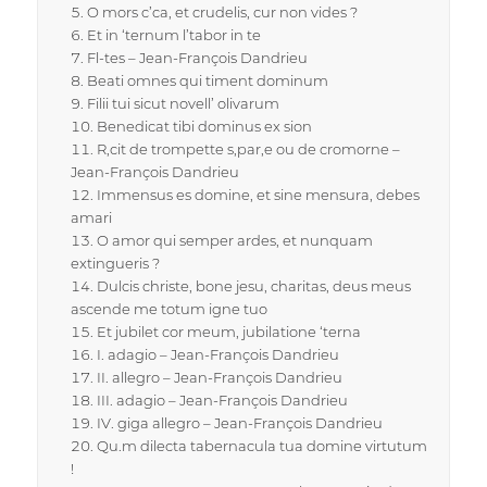
O mors c’ca, et crudelis, cur non vides ?
Et in ‘ternum l’tabor in te
Fl-tes – Jean-François Dandrieu
Beati omnes qui timent dominum
Filii tui sicut novell’ olivarum
Benedicat tibi dominus ex sion
R,cit de trompette s,par,e ou de cromorne –
Jean-François Dandrieu
Immensus es domine, et sine mensura, debes
amari
O amor qui semper ardes, et nunquam
extingueris ?
Dulcis christe, bone jesu, charitas, deus meus
ascende me totum igne tuo
Et jubilet cor meum, jubilatione ‘terna
I. adagio – Jean-François Dandrieu
II. allegro – Jean-François Dandrieu
III. adagio – Jean-François Dandrieu
IV. giga allegro – Jean-François Dandrieu
Qu.m dilecta tabernacula tua domine virtutum
!