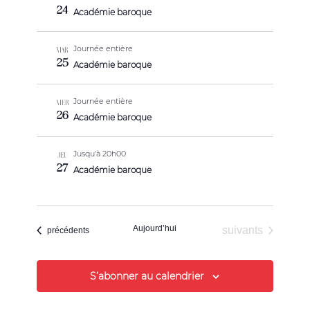
24
Académie baroque
Journée entière
MAR
25
Académie baroque
Journée entière
MER
26
Académie baroque
Jusqu'à 20h00
JEU
27
Académie baroque
Aujourd’hui
Évènements
suivants
Évènements
précédents
S’abonner au calendrier