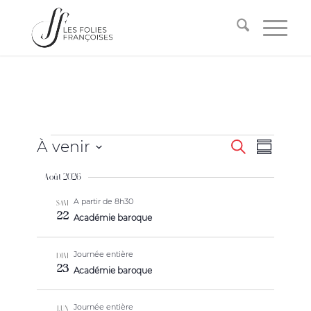
Recherche
Navigati
À venir
Recherche
Résumé
de
et
Sélectionnez
vues
Août 2026
la
navigation
Évèneme
date
A partir de 8h30
de
SAM
22
Académie baroque
vues
Évènement
Journée entière
DIM
23
Académie baroque
Journée entière
LUN