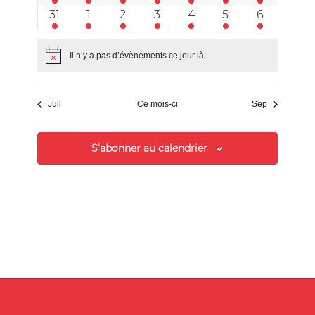
évènement
évènement
évènement
évènement
évènement
évènement
évènemen
1
1
1
1
1
1
1
31
1
2
3
4
5
6
évènement
évènement
évènement
évènement
évènement
évènement
évènemen
Il n’y a pas d’évènements ce jour là.
Notice
Juil
Ce mois-ci
Sep
S’abonner au calendrier