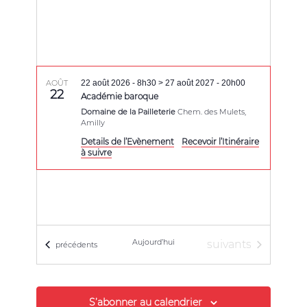
AOÛT
22 août 2026 - 8h30
>
27 août 2027 - 20h00
22
Académie baroque
Domaine de la Pailleterie
Chem. des Mulets,
Amilly
Details de l’Evènement
Recevoir l’Itinéraire
à suivre
Aujourd’hui
Évènements
suivants
Évènements
précédents
S’abonner au calendrier