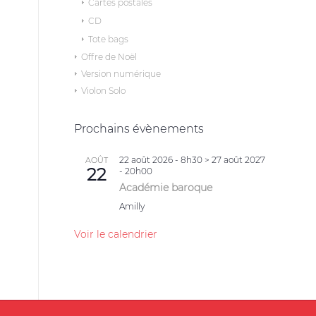
Cartes postales
CD
Tote bags
Offre de Noël
Version numérique
Violon Solo
Prochains évènements
22 août 2026 - 8h30
>
27 août 2027
AOÛT
22
- 20h00
Académie baroque
Amilly
Voir le calendrier