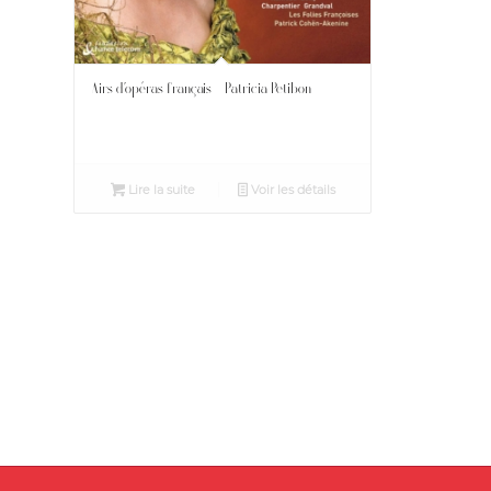
Airs d’opéras français – Patricia Petibon
Lire la suite
Voir les détails