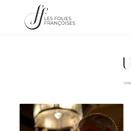
U
Une 