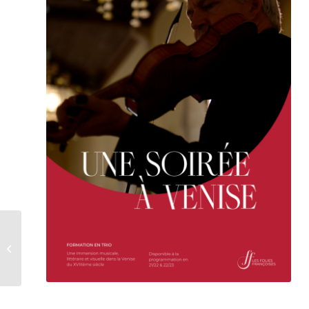
VOUS DANSIEZ ? …
EH BIEN JOUEZ
MAINTENANT !