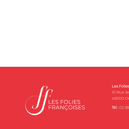
Les Folie
10 Rue J
45000 Or
Tél :
02 38