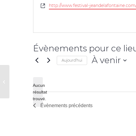
Site
http://www.festival-jeandelafontaine.com/b
web
Évènements pour ce lie
À venir
Aujourd’hui
Sélectionnez
une
Espace Desfriches
date.
Aucun
résultat
Notice
trouvé.
Évènements
précédents