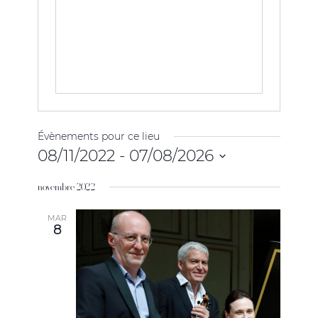
Évènements pour ce lieu
08/11/2022
 - 
07/08/2026
Sélectionnez
novembre 2022
une
date.
MAR
8