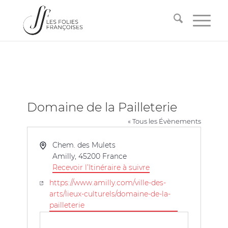
Domaine de la Pailleterie
« Tous les Évènements
Adresse
Chem. des Mulets
Amilly
,
45200
France
Recevoir l’Itinéraire à suivre
Site
https://www.amilly.com/ville-des-
web
arts/lieux-culturels/domaine-de-la-
pailleterie