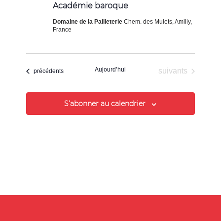
Académie baroque
Domaine de la Pailleterie
Chem. des Mulets, Amilly,
France
Aujourd’hui
Évènements
suivants
Évènements
précédents
S’abonner au calendrier