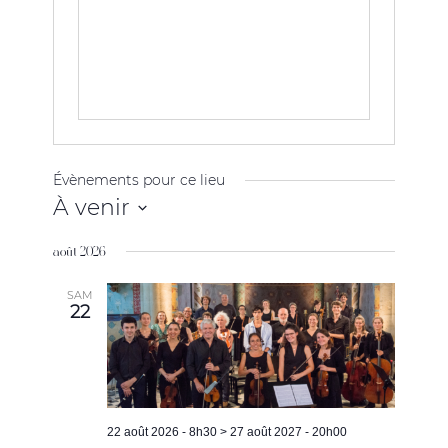
Évènements pour ce lieu
À venir
Sélectionnez
août 2026
une
date.
SAM
22
22 août 2026 - 8h30
>
27 août 2027 - 20h00