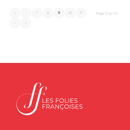
«
‹
7
8
9
10
11
Page 9 sur 24
›
»