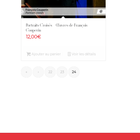
Portraits Croisés – Œuvres de François
Couperin
12,00
€
Ajouter au panier
Voir les détails
«
‹
22
23
24