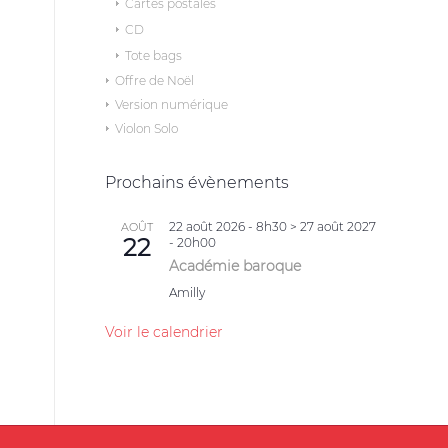
Cartes postales
CD
Tote bags
Offre de Noël
Version numérique
Violon Solo
Prochains évènements
22 août 2026 - 8h30
>
27 août 2027
AOÛT
22
- 20h00
Académie baroque
Amilly
Voir le calendrier