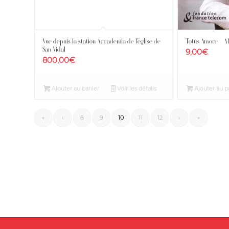
Vue depuis la station Accademia de l’église de
Totus Amore – Al
San Vidal
9,00
€
800,00
€
Ajouter au panier
Voir les détails
Ajouter au p
«
‹
8
9
10
11
12
›
»