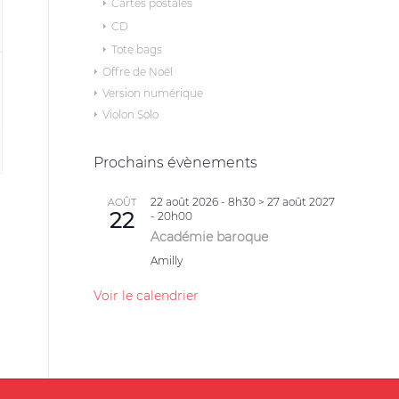
Cartes postales
CD
Tote bags
Offre de Noël
Version numérique
Violon Solo
Prochains évènements
22 août 2026 - 8h30
>
27 août 2027
AOÛT
22
- 20h00
Académie baroque
Amilly
Voir le calendrier