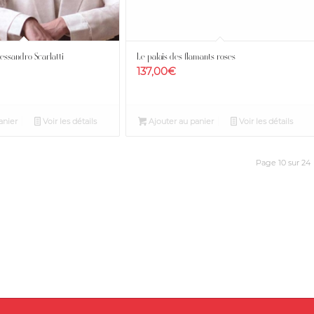
essandro Scarlatti
Le palais des flamants roses
137,00
€
anier
Voir les détails
Ajouter au panier
Voir les détails
Page 10 sur 24