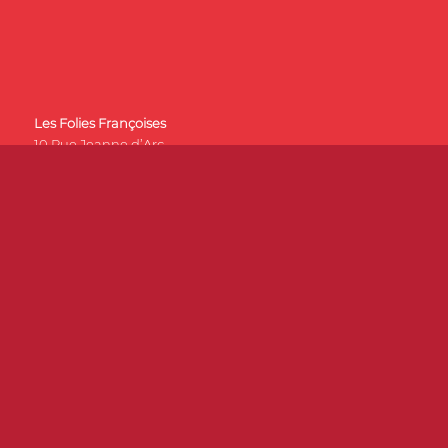
Les Folies Françoises
10 Rue Jeanne d’Arc
45000 Orléans
Tél :
02 38 53 47 20
ACCÈS RAPIDE
Espace médias
Soutien & mécénat