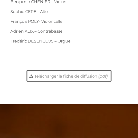
Benjamin CHENIER – Violon
Sophie CERF – Alto
François POLY- Violoncelle
Adrien ALIX – Contrebasse
Frédéric DESENCLOS – Orgue
Télécharger la fiche de diffusion
(pdf)