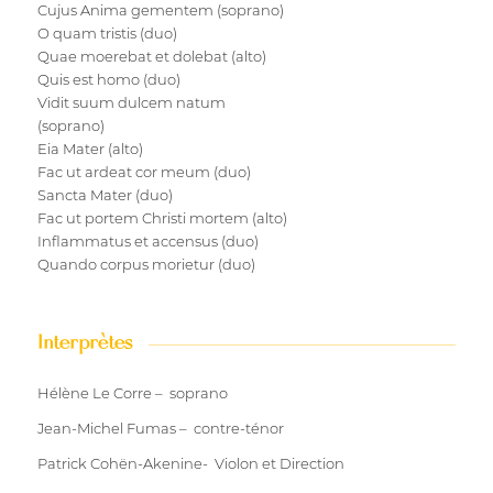
Cujus Anima gementem (soprano)
O quam tristis (duo)
Quae moerebat et dolebat (alto)
Quis est homo (duo)
Vidit suum dulcem natum
(soprano)
Eia Mater (alto)
Fac ut ardeat cor meum (duo)
Sancta Mater (duo)
Fac ut portem Christi mortem (alto)
Inflammatus et accensus (duo)
Quando corpus morietur (duo)
Interprètes
Hélène Le Corre – soprano
Jean-Michel Fumas – contre-ténor
Patrick Cohën-Akenine- Violon et Direction