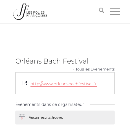
Orléans Bach Festival
« Tous les Évènements
Site
http://www.orleansbachfestival.fr
web
Évènements dans ce organisateur
Aucun résultat trouvé.
Notice