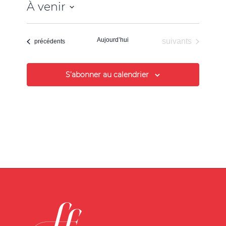
À venir
Sélectionnez
une
Aujourd’hui
Évènements
suivants
date.
Évènements
précédents
S’abonner au calendrier