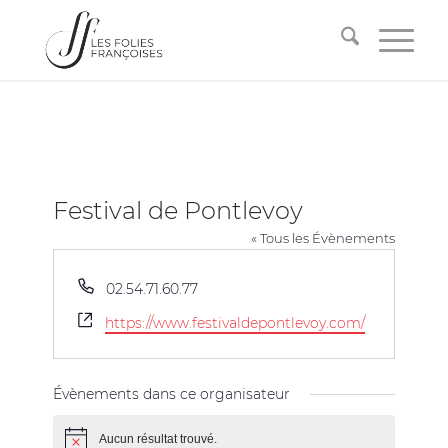
Festival de Pontlevoy
« Tous les Évènements
Téléphone
02.54.71.60.77
Site
https://www.festivaldepontlevoy.com/
web
Évènements dans ce organisateur
Aucun résultat trouvé.
Notice