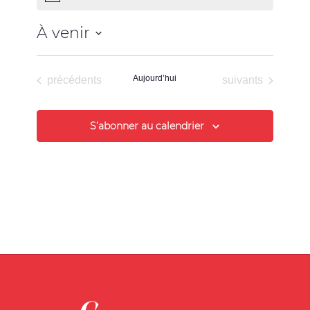
À venir
Sélectionnez
une
Évènements
Aujourd’hui
Évènements
précédents
suivants
date.
S’abonner au calendrier