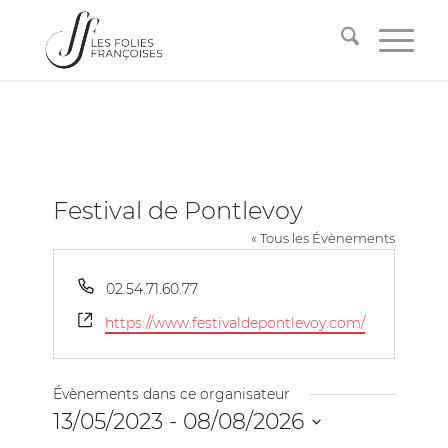
Festival de Pontlevoy
« Tous les Évènements
Téléphone
02.54.71.60.77
Site
https://www.festivaldepontlevoy.com/
web
Évènements dans ce organisateur
13/05/2023
 - 
08/08/2026
Sélectionnez