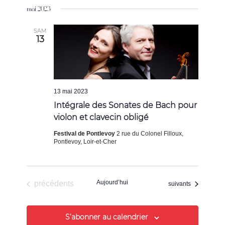
mai 2023
une
date.
SAM
13
13 mai 2023
Intégrale des Sonates de Bach pour
violon et clavecin obligé
Festival de Pontlevoy
2 rue du Colonel Filloux,
Pontlevoy, Loir-et-Cher
Évènements
Aujourd’hui
précédents
Évènements
suivants
S’abonner au calendrier