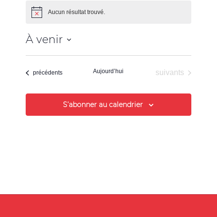
Aucun résultat trouvé.
Notice
À venir
Sélectionnez
une
Aujourd’hui
Évènements
suivants
date.
Évènements
précédents
S’abonner au calendrier