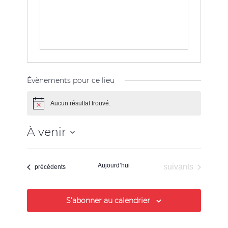
Évènements pour ce lieu
Aucun résultat trouvé.
Notice
À venir
Sélectionnez
une
Aujourd’hui
Évènements
suivants
date.
Évènements
précédents
S’abonner au calendrier