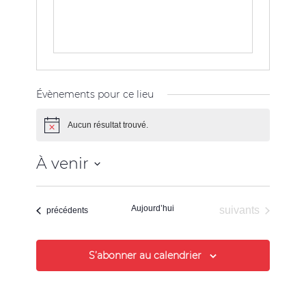
Évènements pour ce lieu
Aucun résultat trouvé.
Notice
À venir
Sélectionnez
une
Aujourd’hui
Évènements
suivants
date.
Évènements
précédents
S’abonner au calendrier