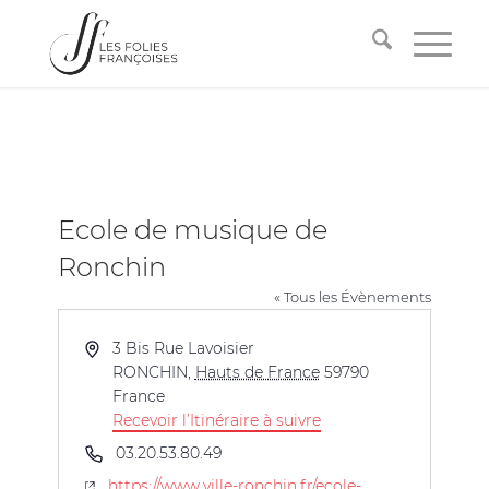
Ecole de musique de
Ronchin
« Tous les Évènements
Adresse
3 Bis Rue Lavoisier
RONCHIN
,
Hauts de France
59790
France
Recevoir l’Itinéraire à suivre
Téléphone
03.20.53.80.49
Site
https://www.ville-ronchin.fr/ecole-