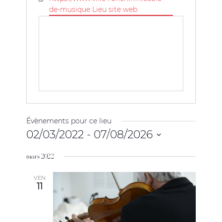
web
de-musique Lieu site web
Évènements pour ce lieu
02/03/2022
 - 
07/08/2026
Sélectionnez
mars 2022
une
date.
VEN
11