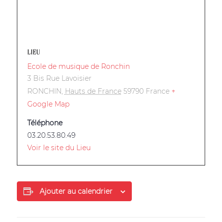
LIEU
Ecole de musique de Ronchin
3 Bis Rue Lavoisier
RONCHIN
,
Hauts de France
59790
France
+
Google Map
Téléphone
03.20.53.80.49
Voir le site du Lieu
Ajouter au calendrier