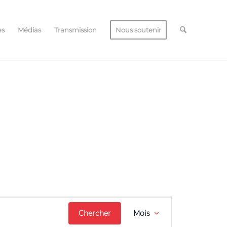
es
Médias
Transmission
Nous soutenir
Navigation
Chercher
Mois
de
vues