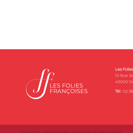
Les Folie
10 Rue J
45000 Or
Tél :
02 38
© Copyright - Folies Françoises | Développé par l'
agence Larsen