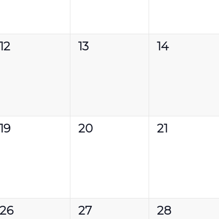
0
0
0
12
13
14
évènement,
évènement,
évènement
0
0
0
19
20
21
évènement,
évènement,
évènement
0
0
0
26
27
28