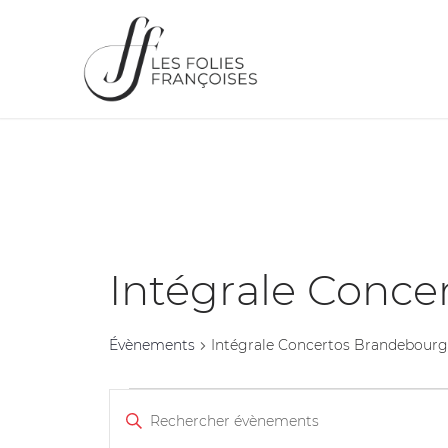
Intégrale Conce
Évènements
Intégrale Concertos Brandebourg
Recherche
Saisir
et
mot-