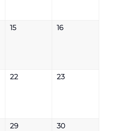
0
0
15
16
,
évènement,
évènement,
0
0
22
23
,
évènement,
évènement,
0
0
29
30