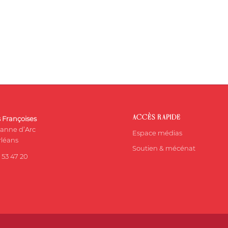
ACCÈS RAPIDE
s Françoises
eanne d’Arc
Espace médias
léans
Soutien & mécénat
 53 47 20