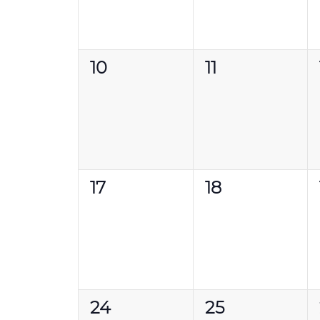
0
0
10
11
évènement,
évènement,
0
0
17
18
évènement,
évènement,
0
0
24
25