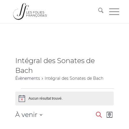
Intégral des Sonates de
Bach
Évènements
Intégral des Sonates de Bach
Aucun résultat trouvé.
Notice
Recherche
Navigati
À venir
Recherche
Plan
de
et
Sélectionnez
vues
la