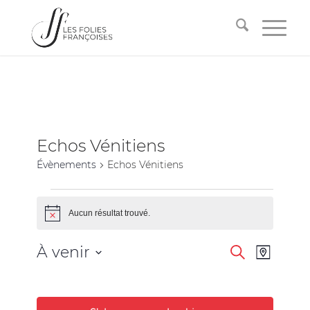
Echos Vénitiens
Évènements
Echos Vénitiens
Aucun résultat trouvé.
Notice
Recherche
Navigati
À venir
Recherche
Plan
de
et
Sélectionnez
vues
la
navigation
Évèneme
date