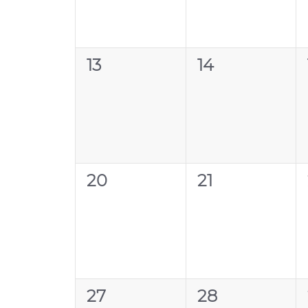
0
0
13
14
évènement,
évènement,
0
0
20
21
évènement,
évènement,
0
0
27
28