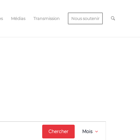
es
Médias
Transmission
Nous soutenir
Navigation
Chercher
Mois
de
vues