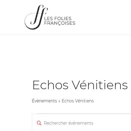
Echos Vénitiens
Évènements
Echos Vénitiens
Recherche
Saisir
et
mot-