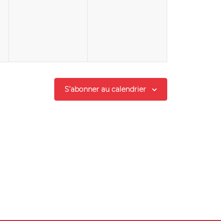
,
évènement,
évènement,
S’abonner au calendrier