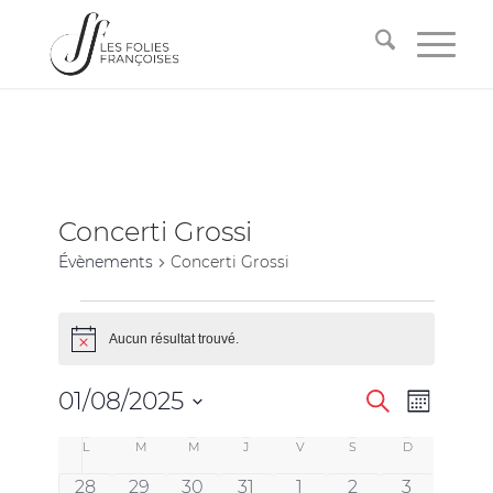
Concerti Grossi
Évènements
Concerti Grossi
Aucun résultat trouvé.
Notice
Recherche
Navigati
01/08/2025
Recherche
Mois
de
et
Sélectionnez
vues
Calendrier
L
M
M
J
V
S
D
une
navigation
Évèneme
date.
de
0
0
0
0
0
0
0
28
29
30
31
1
2
3