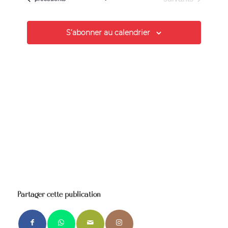
vues
Évènements
S’abonner au calendrier
Partager cette publication