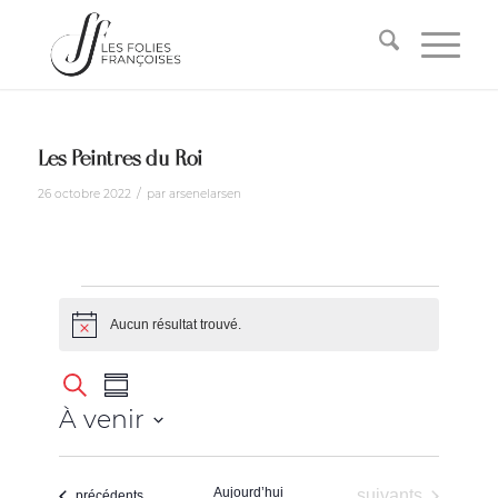
Les Peintres du Roi
/
26 octobre 2022
par
arsenelarsen
Aucun résultat trouvé.
Notice
Recherche
Navigation
Recherche
Résumé
de
et
À venir
vues
navigation
Sélectionnez
Évènement
la
de
Aujourd’hui
Évènements
suivants
date
Évènements
précédents