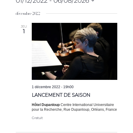
01/12/2022
 - 
06/08/2026
Sélectionnez
décembre 2022
une
date.
JEU
1
1 décembre 2022 - 19h00
LANCEMENT DE SAISON
Hôtel Dupanloup
Centre International Universitaire
pour la Recherche, Rue Dupanloup, Orléans, France
Gratuit