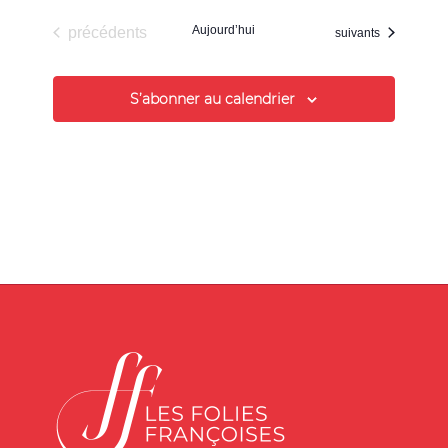
Évènements
Aujourd’hui
précédents
Évènements
suivants
S’abonner au calendrier