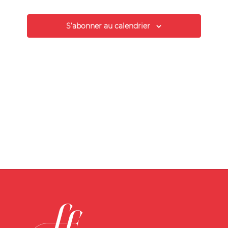
de
vues
S’abonner au calendrier
Évènement