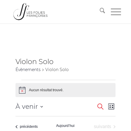
Violon Solo
Évènements
Violon Solo
Aucun résultat trouvé.
Notice
Recherche
Navigati
À venir
Recherche
Liste
de
et
Sélectionnez
vues
une
navigation
Évèneme
Aujourd’hui
Évènements
suivants
date.
Évènements
précédents