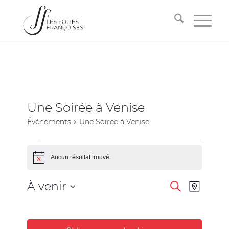
Une Soirée à Venise
Évènements
Une Soirée à Venise
Aucun résultat trouvé.
Notice
Recherche
Navigati
À venir
Recherche
Plan
de
et
Sélectionnez
vues
la
navigation
Évèneme
date