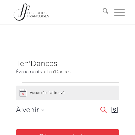
Ten'Dances
Évènements
Ten'Dances
Aucun résultat trouvé.
Notice
Recherche
Navigati
À venir
Recherche
Plan
de
et
Sélectionnez
vues
la
navigation
Évèneme
date