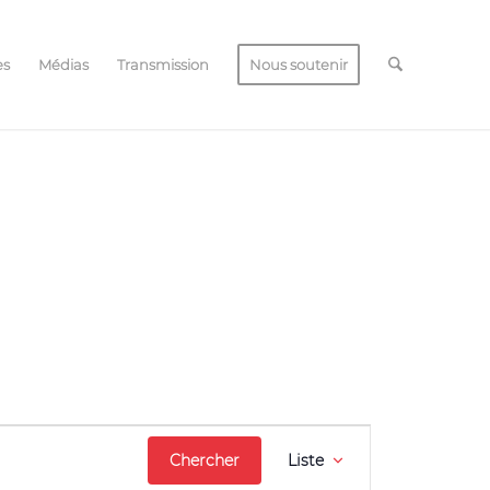
es
Médias
Transmission
Nous soutenir
Navigation
Chercher
Liste
de
vues