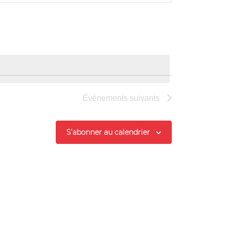
Évènement
Évènements
suivants
S’abonner au calendrier