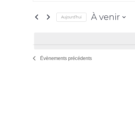
clé.
navigation
Rechercher
de
À venir
Évènements
Aujourd’hui
par
vues
Sélectionnez
mot-
Évènements
une
clé.
date.
Évènements
précédents