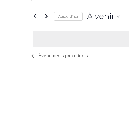
clé.
navigation
Rechercher
de
À venir
Évènements
Aujourd’hui
par
vues
Sélectionnez
mot-
Évènements
une
clé.
date.
Évènements
précédents