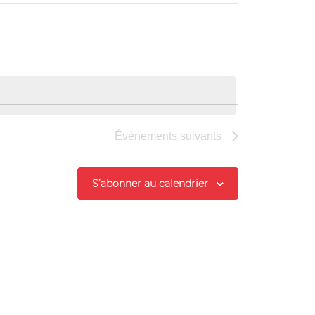
Évènement
Évènements
suivants
S’abonner au calendrier