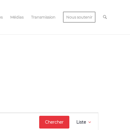
es
Médias
Transmission
Nous soutenir
Navigation
Chercher
Liste
de
vues