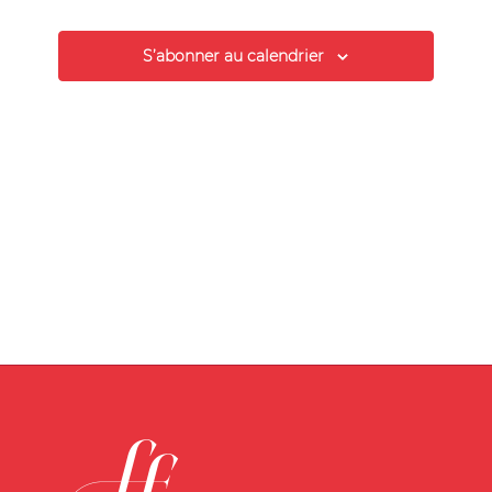
de
vues
S’abonner au calendrier
Évènement