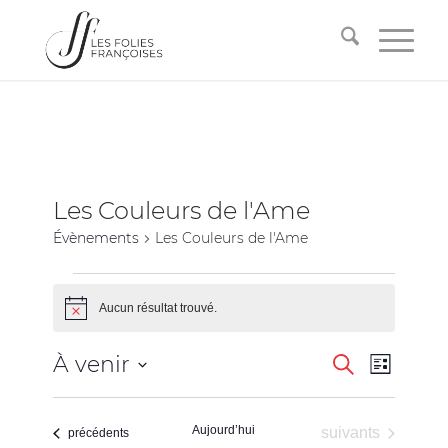
Les Couleurs de l'Ame
Évènements
Les Couleurs de l'Ame
Aucun résultat trouvé.
Notice
Recherche
Navigati
À venir
Recherche
Liste
de
et
Sélectionnez
vues
une
navigation
Évèneme
Aujourd’hui
Évènements
suivants
date.
Évènements
précédents