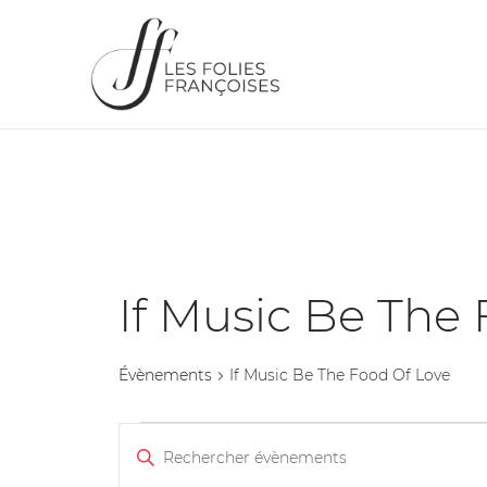
If Music Be The
Évènements
If Music Be The Food Of Love
Recherche
Saisir
et
mot-