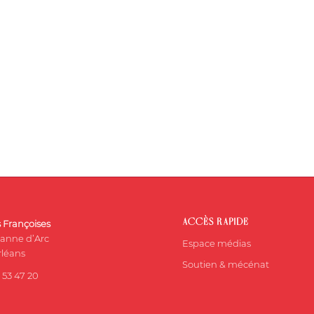
ACCÈS RAPIDE
s Françoises
eanne d’Arc
Espace médias
léans
Soutien & mécénat
 53 47 20