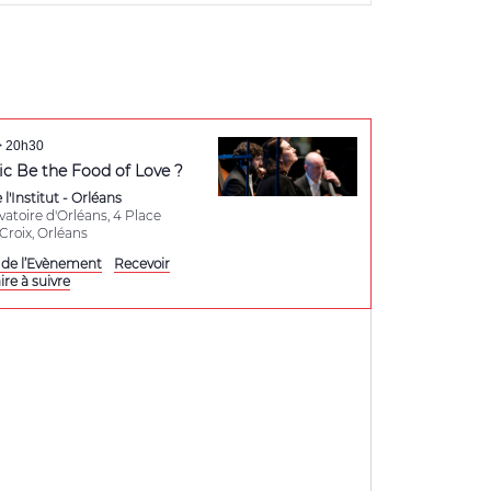
Évènement
>
20h30
ic Be the Food of Love ?
 l'Institut - Orléans
atoire d'Orléans, 4 Place
Sainte-Croix, Orléans
s de l’Evènement
Recevoir
aire à suivre