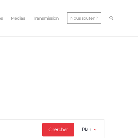
es
Médias
Transmission
Nous soutenir
Navigation
Chercher
Plan
de
vues