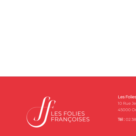
Les Folie
10 Rue J
45000 Or
Tél :
02 38