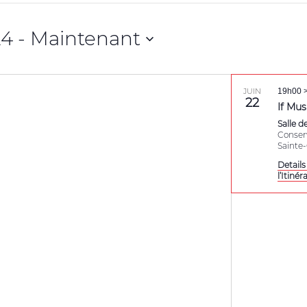
24
 - 
Maintenant
JUIN
19h00
22
If Mus
Salle de
Conserv
Detail
l’Itinér