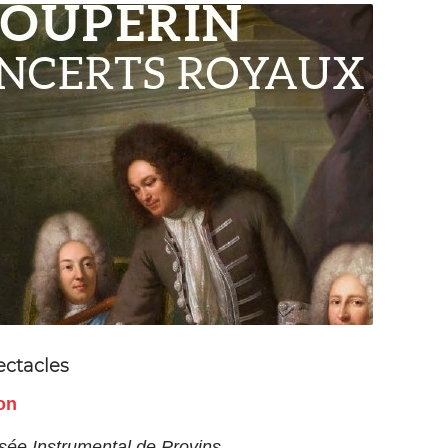
ectacles
on
sée Instrumental de Provins.