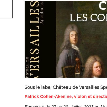
Sous le label Château de Versailles Sp
Patrick Cohën-Akenine, violon et directi
Enregistré du 27 au 29 juillet 2021 au Mu